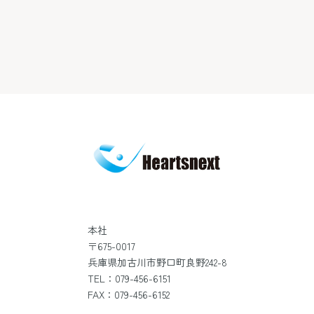
における用語の定義は、個人情報保護法の定めに従
います。
1. 個人情報の定義
本プライバシーポリシーにおいて、個人情報とは、
個人情報保護法第2条第1項により定義される個人情
報を意味するものとします。
2. 個人情報の利用目的
当社は、個人情報を以下の目的で利用いたします。
当社のサービス、商品等（以下「当社サービス等」
といいます。）の提供のため
当社サービス等に関するご案内、お問い合せ等への
対応のため
当社サービス等に関する当社の規約、ポリシー等
本社
（以下「規約等」といいます。）に違反する行為に
〒675-0017
兵庫県加古川市野口町良野242-8
対する対応のため
TEL：079-456-6151
当社サービス等に関する規約等の変更などを通知す
FAX：079-456-6152
るため