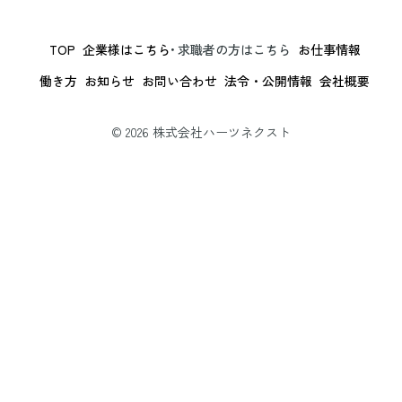
当社サービス等の改善、新サービス、商品等の開発
等に役立てるため
TOP
企業様はこちら
求職者の方はこちら
お仕事情報
取得した閲覧履歴、行動履歴及び購買履歴等の情報
働き方
お知らせ
お問い合わせ
法令・公開情報
会社概要
を把握・分析し、当社サービスの改善・機能追加の
実施並びに興味・嗜好に応じた新商品・サービスに
関する開発・広告を行うため
© 2026 株式会社ハーツネクスト
雇用管理、社内手続のため（役職員の個人情報につ
いて）
株主管理、会社法その他法令上の手続対応のため
（株主、新株予約権者等の個人情報について）
当社サービス等に関連して、個人を識別できない形
式に加工した統計データを作成するため
当社からの情報提供（広告を含む）のため
その他、上記利用目的に付随する目的のため
3. 個人情報利用目的の変更
当社は、個人情報の利用目的を関連性を有すると合
理的に認められる範囲内において変更することがあ